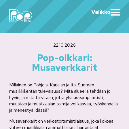
Valikko
22.10.2026
Pop-olkkari:
Musaverkkarit
Millainen on Pohjois-Karjalan ja Itä-Suomen
musiikkikentän tulevaisuus? Mitä alueella tehdään jo
hyvin, ja mitä tarvitaan, jotta yhä useampi artisti,
muusikko ja musiikkialan toimija voi kasvaa, työskennellä
ja menestyä idässä?
Musaverkkarit on verkostoitumistilaisuus, joka kokoaa
yhteen musiikkialan ammattilaiset, harrastajat,