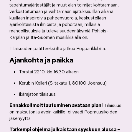
tapahtumajärjestäjät ja muut alan toimijat kohtaamaan,
verkostoitumaan ja vaihtamaan ajatuksia. Illan aikana
kuullaan inspiroivia puheenvuoroja, keskustellaan
ajankohtaisista ilmiöistä ja pohditaan, millaisia
mahdollisuuksia ja tulevaisuudennäkymiä Pohjois-
Karjalan ja Itä-Suomen musiikkialalla on.
Tilaisuuden päätteeksi ilta jatkuu Poppariklubilla.
Ajankohta ja paikka
Torstai 22.10. klo 16.30 alkaen
Kerubin Kellari (Siltakatu 1, 80100 Joensuu)
Ikärajaton tilaisuus
Ennakkoilmoittautuminen avataan pian!
Tilaisuus
on maksuton ja avoin kaikille, ei vaadi Popmuusikoiden
jäsenyyttä.
Tarkempi ohjelma julkaistaan syyskuun alussa –