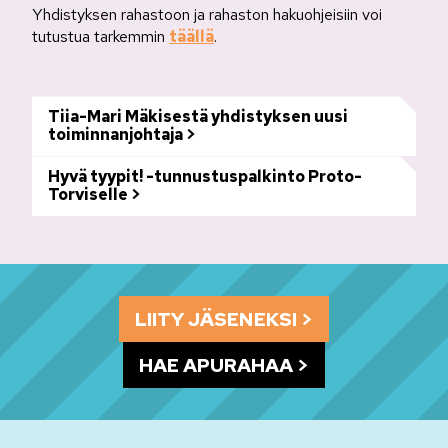
Yhdistyksen rahastoon ja rahaston hakuohjeisiin voi
tutustua tarkemmin
täällä
.
Tiia-Mari Mäkisestä yhdistyksen uusi
toiminnanjohtaja
Hyvä tyypit! -tunnustuspalkinto Proto-
Torviselle
LIITY JÄSENEKSI
HAE APURAHAA