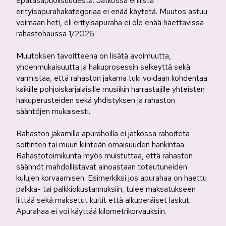
epätasapuolisuudesta. Jatkossa erillistä
erityisapurahakategoriaa ei enää käytetä. Muutos astuu
voimaan heti, eli erityisapuraha ei ole enää haettavissa
rahastohaussa 1/2026.
Muutoksen tavoitteena on lisätä avoimuutta,
yhdenmukaisuutta ja hakuprosessin selkeyttä sekä
varmistaa, että rahaston jakama tuki voidaan kohdentaa
kaikille pohjoiskarjalaisille musiikin harrastajille yhteisten
hakuperusteiden sekä yhdistyksen ja rahaston
sääntöjen mukaisesti.
Rahaston jakamilla apurahoilla ei jatkossa rahoiteta
soitinten tai muun kiinteän omaisuuden hankintaa.
Rahastotoimikunta myös muistuttaa, että rahaston
säännöt mahdollistavat ainoastaan toteutuneiden
kulujen korvaamisen. Esimerkiksi jos apurahaa on haettu
palkka- tai palkkiokustannuksiin, tulee maksatukseen
liittää sekä maksetut kuitit että alkuperäiset laskut.
Apurahaa ei voi käyttää kilometrikorvauksiin.