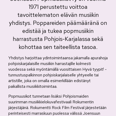
1971 perustettu voittoa
tavoittelematon elävän musiikin
yhdistys. Poppareiden päämääränä on
edistää ja tukea popmusiikin
harrastusta Pohjois-Karjalassa sekä
kohottaa sen taiteellista tasoa.
Yhdistys harjoittaa ydintoimintaansa jakamalla apurahoja
pohjoiskarjalaisille musiikin harrastajille kolmesti
vuodessa sekä myöntämällä vuosittaisen Hyvä tyypit! -
tunnustuspalkinnon pohjoiskarjalaiselle yhtyeelle tai
artistille, joka on omalla esimerkillään edistänyt
paikallista musiikkitoimintaa.
Popmuusikot tunnetaan lisäksi Pohjoismaiden
suurimman musiikkielokuvafestivaali Rokumentin
järjestäjänä. Rokumentti Rock Film Festival järjestetään
perinteisesti marraskuun puolessa välissä Joensuun