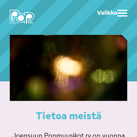
Valikko
Tietoa meistä
Joensuun Popmuusikot ry on vuonna